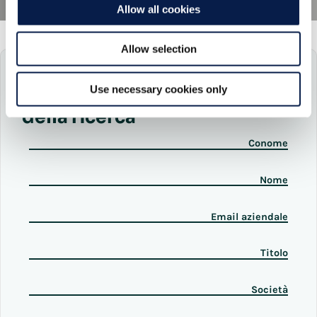
Allow all cookies
Allow selection
Accesso immediato
Use necessary cookies only
Scarica il report completo
della ricerca
Conome
Nome
Email aziendale
Titolo
Società