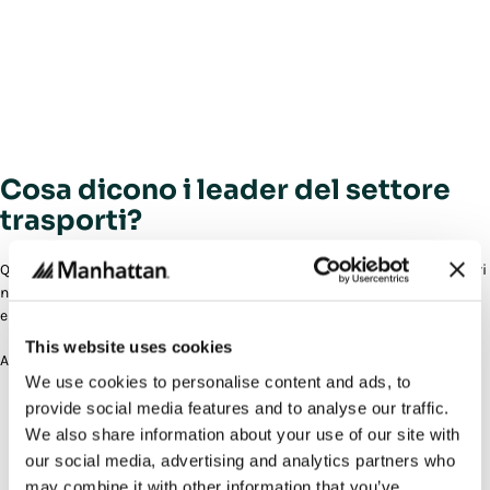
Cosa dicono i leader del settore
trasporti?
Questo report raccoglie le opinioni di 1.450 decision-maker senior attivi
nelle supply chain globali, rivelando come vedono evolvere il trasporto
e dove stanno emergendo le maggiori pressioni.
This website uses cookies
All’interno troverai dati su:
We use cookies to personalise content and ads, to
Le principali sfide che i leader del trasporto si aspettano di
provide social media features and to analyse our traffic.
affrontare entro il 2030
We also share information about your use of our site with
Le lacune in termini di integrazione, visibilità e previsione
our social media, advertising and analytics partners who
identificate dagli intervistati
may combine it with other information that you’ve