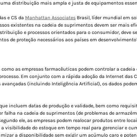
r uma distribuição mais ampla e justa de equipamentos esse
das e CS da
Manhattan Associates
Brasil, líder mundial em s
essos existentes na cadeia de suprimentos devem ser mais efic
istribuição e processos orientados para o consumidor, deve ser
tos de proteção necessários aos países em desenvolvimento”,
a como as empresas farmacêuticas podem controlar a cadeia 
processo. Em conjunto com a rápida adoção da Internet das 
vançadas (incluindo Inteligência Artificial), os dados podem
que incluem datas de produção e validade, bem como requis
uer falha na cadeia de suprimentos (de problemas de armazé
Segundo ele, as empresas podem realocar produtos entre locai
 visibilidade do estoque em tempo real para gerenciar e cump
ximizar a disponibilidade sem exigir um acúmulo caro e poten