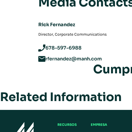
Media Contact
Rick Fernandez
Director, Corporate Communications
678-597-6988
rfernandez@manh.com
Cumpr
Related Information
RECURSOS
EMPRESA