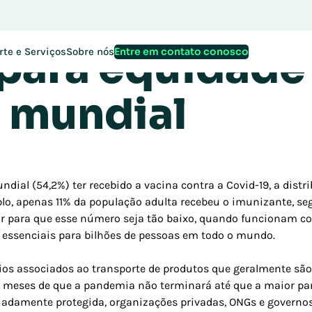
cadeia de supr
 para equidade
Entre em contato conosco
rte e Serviços
Sobre nós
 mundial
ial (54,2%) ter recebido a vacina contra a Covid-19, a distr
mplo, apenas 11% da população adulta recebeu o imunizante, 
or para que esse número seja tão baixo, quando funcionam c
essenciais para bilhões de pessoas em todo o mundo.
ios associados ao transporte de produtos que geralmente sã
s meses de que a pandemia não terminará até que a maior p
uadamente protegida, organizações privadas, ONGs e governo