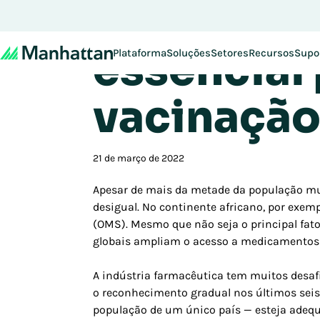
Papel da 
essencial
Plataforma
Soluções
Setores
Recursos
Supo
vacinação
21 de março de 2022
Apesar de mais da metade da população mund
desigual. No continente africano, por exe
(OMS). Mesmo que não seja o principal fat
globais ampliam o acesso a medicamentos 
A indústria farmacêutica tem muitos desaf
o reconhecimento gradual nos últimos sei
população de um único país — esteja adeq