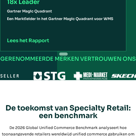
18x Leader
Gartner Magic Quadrant
Een Marktleider in het Gartner Magic Quadrant voor WMS
Lees het Rapport
L
GERENOMMEERDE MERKEN VERTROUWEN ONS
De toekomst van Specialty Retail:
een benchmark
De 2026 Global Unified Commerce Benchmark analyseert hoe
toonaangevende retailers wereldwijd unified commerce gebruiken om