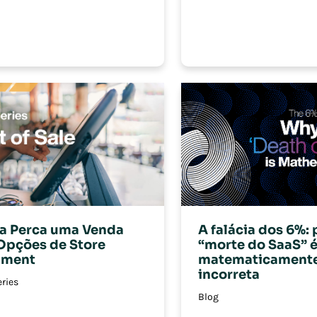
a Perca uma Venda
A falácia dos 6%: 
Opções de Store
“morte do SaaS” 
llment
matematicament
incorreta
ries
Blog