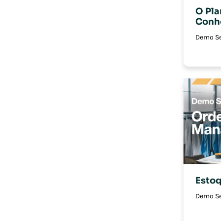
O Pla
Conhe
Demo Se
Esto
Demo Se