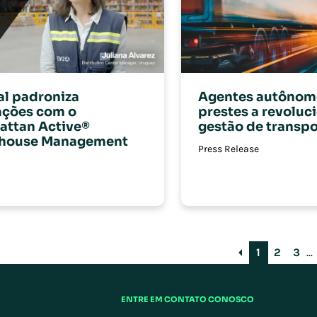
al padroniza
Agentes autônom
ações com o
prestes a revoluc
attan Active®
gestão de transpo
house Management
Press Release
1
2
3
...
ENTRE EM CONTATO CONOSCO