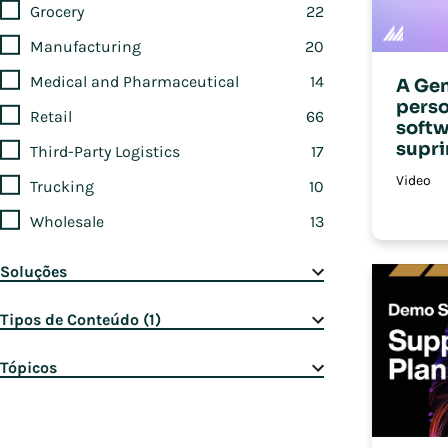
Grocery
22
Manufacturing
20
Medical and Pharmaceutical
14
A Gen
perso
Retail
66
softw
supr
Third-Party Logistics
17
Video
Trucking
10
Wholesale
13
Soluções
Tipos de Conteúdo
(
1
)
Tópicos