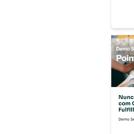
Nunc
com 
Fulfi
Demo Se