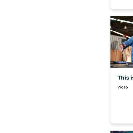
This 
Video