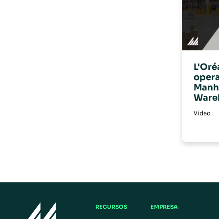
L'Oré
oper
Manh
Ware
Video
RECURSOS
EMPRESA