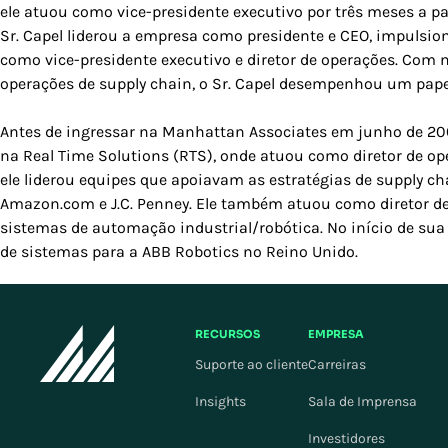
ele atuou como vice-presidente executivo por três meses a part
Sr. Capel liderou a empresa como presidente e CEO, impulsion
como vice-presidente executivo e diretor de operações. Com 
operações de supply chain, o Sr. Capel desempenhou um papel
Antes de ingressar na Manhattan Associates em junho de 200
na Real Time Solutions (RTS), onde atuou como diretor de op
ele liderou equipes que apoiavam as estratégias de supply c
Amazon.com e J.C. Penney. Ele também atuou como diretor d
sistemas de automação industrial/robótica. No início de sua 
de sistemas para a ABB Robotics no Reino Unido.
RECURSOS
EMPRESA
Suporte ao cliente
Carreiras
Insights
Sala de Imprensa
Investidores