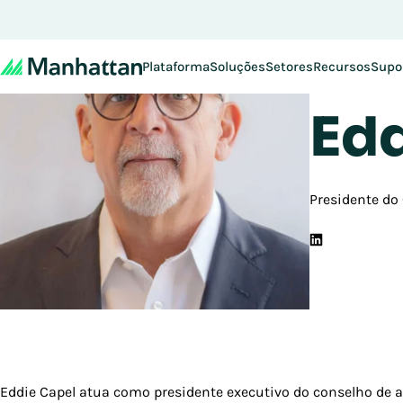
Plataforma
Soluções
Setores
Recursos
Supo
Voltar pa
Edd
Presidente do
Eddie Capel atua como presidente executivo do conselho de 