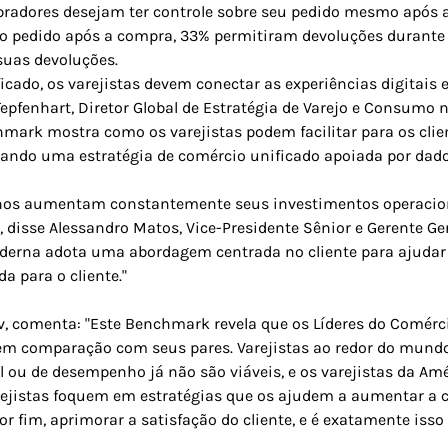
ompradores desejam ter controle sobre seu pedido mesmo após 
o pedido após a compra, 33% permitiram devoluções durante a
suas devoluções.
cado, os varejistas devem conectar as experiências digitais 
Tepfenhart, Diretor Global de Estratégia de Varejo e Consumo
ark mostra como os varejistas podem facilitar para os clien
tando uma estratégia de comércio unificado apoiada por dados
anos aumentam constantemente seus investimentos operaciona
, disse Alessandro Matos, Vice-Presidente Sênior e Gerente Ge
oderna adota uma abordagem centrada no cliente para ajudar
a para o cliente."
isiv, comenta: "Este Benchmark revela que os Líderes do Comé
 em comparação com seus pares. Varejistas ao redor do mund
l ou de desempenho já não são viáveis, e os varejistas da A
varejistas foquem em estratégias que os ajudem a aumentar a
or fim, aprimorar a satisfação do cliente, e é exatamente isso