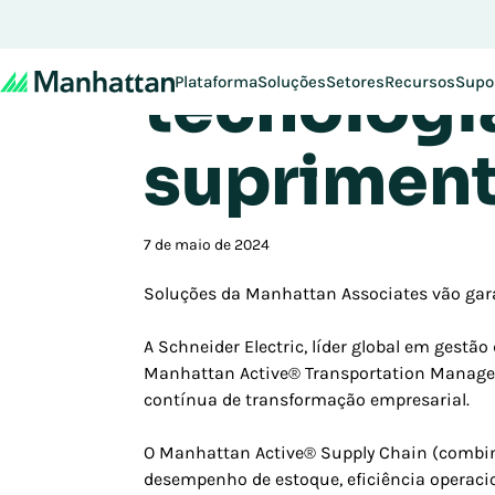
Schneider
tecnologia
Plataforma
Soluções
Setores
Recursos
Supo
suprimen
7 de maio de 2024
Soluções da Manhattan Associates vão garan
A Schneider Electric, líder global em ges
Manhattan Active® Transportation Manageme
contínua de transformação empresarial.
O Manhattan Active® Supply Chain (combina
desempenho de estoque, eficiência operaci