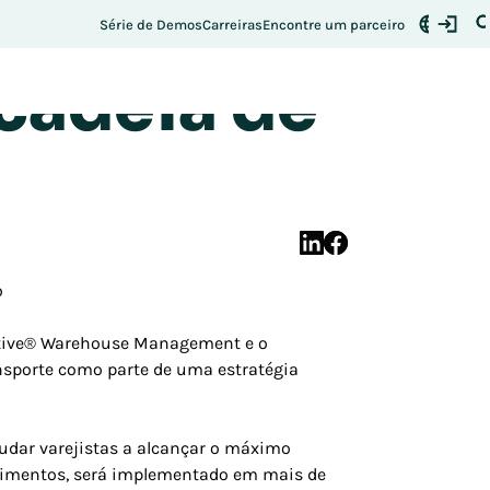
te em
Série de Demos
Carreiras
Encontre um parceiro
 cadeia de
o
 Active® Warehouse Management e o
nsporte como parte de uma estratégia
udar varejistas a alcançar o máximo
uprimentos, será implementado em mais de