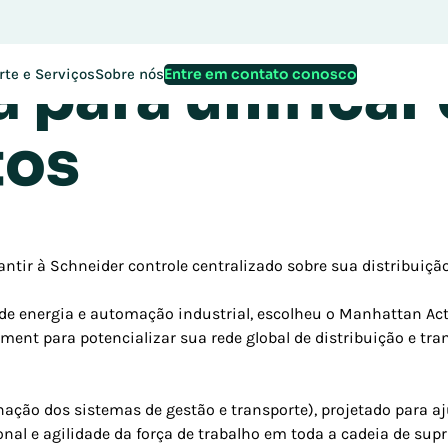
 Electric inves
 para unificar
Entre em contato conosco
rte e Serviços
Sobre nós
tos
tir à Schneider controle centralizado sobre sua distribuiçã
tão de energia e automação industrial, escolheu o Manhattan
nt para potencializar sua rede global de distribuição e tra
ção dos sistemas de gestão e transporte), projetado para aj
onal e agilidade da força de trabalho em toda a cadeia de s