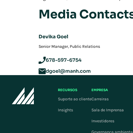
Media Contact
Devika Goel
‪Senior Manager, Public Relations
678-597-6754
dgoel@manh.com
RECURSOS
EMPRESA
Suporte ao cliente
Carreiras
Insights
Sala de Imprensa
Investidores
Governança ambiental,