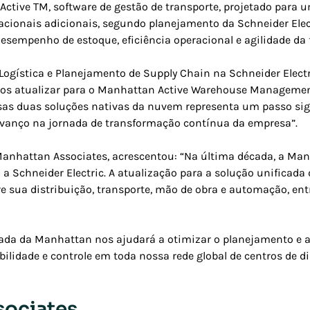
Active TM, software de gestão de transporte, projetado para u
ionais adicionais, segundo planejamento da Schneider Electr
sempenho de estoque, eficiência operacional e agilidade da f
 Logística e Planejamento de Supply Chain na Schneider Elect
s atualizar para o Manhattan Active Warehouse Management
as duas soluções nativas da nuvem representa um passo sign
avanço na jornada de transformação contínua da empresa”.
Manhattan Associates, acrescentou: “Na última década, a Ma
 Schneider Electric. A atualização para a solução unificad
re sua distribuição, transporte, mão de obra e automação, en
cada da Manhattan nos ajudará a otimizar o planejamento e 
bilidade e controle em toda nossa rede global de centros de di
sociates