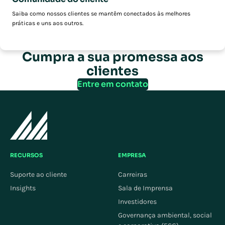
Saiba como nossos clientes se mantêm conectados às melhores
práticas e uns aos outros.
Cumpra a sua promessa aos
clientes
Entre em contato
RECURSOS
EMPRESA
Suporte ao cliente
Carreiras
Insights
Sala de Imprensa
Investidores
Governança ambiental, social