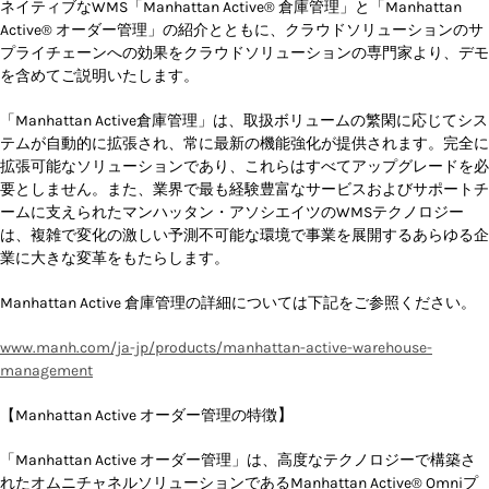
ネイティブなWMS「Manhattan Active® 倉庫管理」と「Manhattan
Active® オーダー管理」の紹介とともに、クラウドソリューションのサ
プライチェーンへの効果をクラウドソリューションの専門家より、デモ
を含めてご説明いたします。
「Manhattan Active倉庫管理」は、取扱ボリュームの繁閑に応じてシス
テムが自動的に拡張され、常に最新の機能強化が提供されます。完全に
拡張可能なソリューションであり、これらはすべてアップグレードを必
要としません。また、業界で最も経験豊富なサービスおよびサポートチ
ームに支えられたマンハッタン・アソシエイツのWMSテクノロジー
は、複雑で変化の激しい予測不可能な環境で事業を展開するあらゆる企
業に大きな変革をもたらします。
Manhattan Active 倉庫管理の詳細については下記をご参照ください。
www.manh.com/ja-jp/products/manhattan-active-warehouse-
management
【Manhattan Active オーダー管理の特徴
】
「Manhattan Active オーダー管理」は、高度なテクノロジーで構築さ
れたオムニチャネルソリューションであるManhattan Active® Omniプ