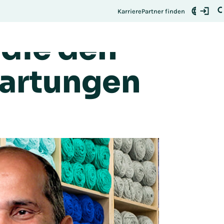
profitable
Jetzt anmelden
ch:
Karriere
Partner finden
 die den
artungen