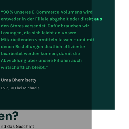
“90 % unseres E-Commerce-Volumens wird
entweder in der Filiale abgeholt oder direkt aus
den Stores versendet. Dafür brauchen wir
Lösungen, die sich leicht an unsere
Mitarbeitenden vermitteln lassen – und mit
denen Bestellungen deutlich effizienter
bearbeitet werden können, damit die
Abwicklung über unsere Filialen auch
wirtschaftlich bleibt.”
Uma Bhemisetty
EVP, CIO bei Michaels
en?
und das Geschäft