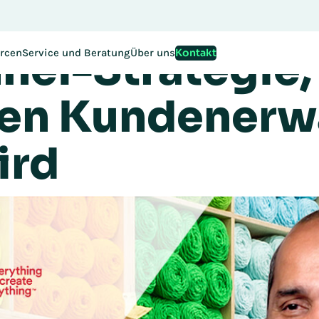
estaltet eine 
egistrierung für die EMEA Exchange 2026 ist ab sofort mögli
el-Strategie,
Kontakt
rcen
Service und Beratung
Über uns
en Kundenerw
ird