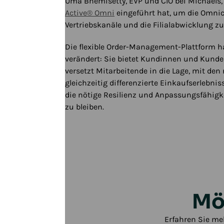
Uma Bhemisetty, EVP und CIO bei Michaels
Active® Omni
eingeführt hat, um die Omnic
Play/Pause
Vertriebskanäle und die Filialabwicklung zu
Die flexible Order-Management-Plattform h
verändert: Sie bietet Kundinnen und Kunden
versetzt Mitarbeitende in die Lage, mit den
gleichzeitig differenzierte Einkaufserlebniss
die nötige Resilienz und Anpassungsfähigk
zu bleiben.
Mö
Erfahren Sie me