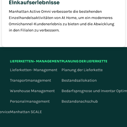
Einkaufserlebnisse
Manhattan Active Omni verbesserte die bestehenden
Einzelhandelsaktivitäten von At Home, um ein moderneres
Omnichannel-Kundenerlebnis zu bieten und die Abwicklung
in den Filialen zu verbessern.
LIEFERKETTEN- MANAGEMENT
PLANUNG DER LIEFERKETTE
Lieferketten- Management
Planung der Lieferkette
Transportmanagement
Bestandsallokation
Warehouse Management
Bedarfsprognose und Inventar Opti
Personalmanagement
Bestandsnachschub
ervice
Manhattan SCALE