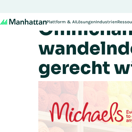
Michaels g
Nicht verpassen - Die R
Omnichann
Plattform & AI
Lösungen
Industrien
Ressou
wandelnd
gerecht w