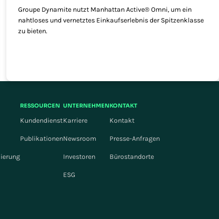
Groupe Dynamite nutzt Manhattan Active® Omni, um ein
nahtloses und vernetztes Einkaufserlebnis der Spitzenklasse
zu bieten.
RESSOURCEN
UNTERNEHMEN
KONTAKT
Kundendienst
Karriere
Kontakt
Publikationen
Newsroom
Presse-Anfragen
mierung
Investoren
Bürostandorte
ESG