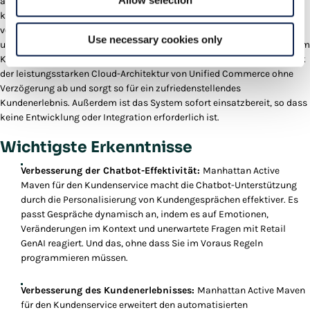
Allow selection
auf die umfangreichen Commerce-APIs von Unified Commerce und
kann so anhand der Frage des Kunden genau bestimmen, welche APIs
verwendet werden sollen. Es scannt und versteht dann die
Use necessary cookies only
umfangreichen Daten, die in Unified Commerce verfügbar sind, um dem
Kunden eine genaue Antwort zu geben. Der gesamte Prozess läuft dank
der leistungsstarken Cloud-Architektur von Unified Commerce ohne
Verzögerung ab und sorgt so für ein zufriedenstellendes
Kundenerlebnis. Außerdem ist das System sofort einsatzbereit, so dass
keine Entwicklung oder Integration erforderlich ist.
Wichtigste Erkenntnisse
Verbesserung der Chatbot-Effektivität:
Manhattan Active
Maven für den Kundenservice macht die Chatbot-Unterstützung
durch die Personalisierung von Kundengesprächen effektiver. Es
passt Gespräche dynamisch an, indem es auf Emotionen,
Veränderungen im Kontext und unerwartete Fragen mit Retail
GenAI reagiert. Und das, ohne dass Sie im Voraus Regeln
programmieren müssen.
Verbesserung des Kundenerlebnisses:
Manhattan Active Maven
für den Kundenservice erweitert den automatisierten