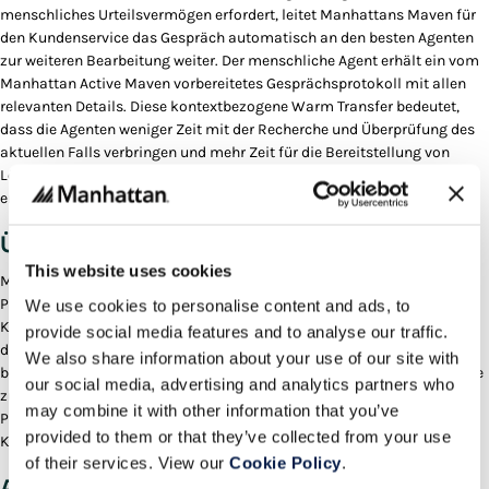
menschliches Urteilsvermögen erfordert, leitet Manhattans Maven für
den Kundenservice das Gespräch automatisch an den besten Agenten
zur weiteren Bearbeitung weiter. Der menschliche Agent erhält ein vom
Manhattan Active Maven vorbereitetes Gesprächsprotokoll mit allen
relevanten Details. Diese kontextbezogene Warm Transfer bedeutet,
dass die Agenten weniger Zeit mit der Recherche und Überprüfung des
aktuellen Falls verbringen und mehr Zeit für die Bereitstellung von
Lösungen aufwenden, was die Effizienz und Kundenzufriedenheit
erhöht.
Übersicht über die Gesprächshistorie
This website uses cookies
Manhattan Active Maven für den Kundenservice verbessert auch die
Produktivität und Leistung der Agenten, indem es zurückliegende
We use cookies to personalise content and ads, to
Kundengespräche und Vorgänge übersichtlich zusammenfasst. Durch
provide social media features and to analyse our traffic.
den schnellen Zugriff auf alle früheren Interaktionen mit dem Kunden
We also share information about your use of our site with
benötigen die Agenten weniger Zeit, um die Kundeninteraktionshistorie
our social media, advertising and analytics partners who
zu sichten und zu überprüfen. Sie können sich schneller um das
may combine it with other information that you’ve
Problem des Kunden kümmern und so die Bearbeitungszeit für
provided to them or that they’ve collected from your use
Kundeninteraktionen verkürzen.
of their services. View our
Cookie Policy
.
Automatisierte Gesprächsprotokolle