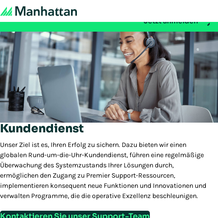
Nicht verpassen - Die Registrierung für die EMEA Exchange 
Jetzt anmelden
Kundendienst
Unser Ziel ist es, Ihren Erfolg zu sichern. Dazu bieten wir einen
globalen Rund-um-die-Uhr-Kundendienst, führen eine regelmäßige
Überwachung des Systemzustands Ihrer Lösungen durch,
ermöglichen den Zugang zu Premier Support-Ressourcen,
implementieren konsequent neue Funktionen und Innovationen und
verwalten Programme, die die operative Exzellenz beschleunigen.
Kontaktieren Sie unser Support-Team