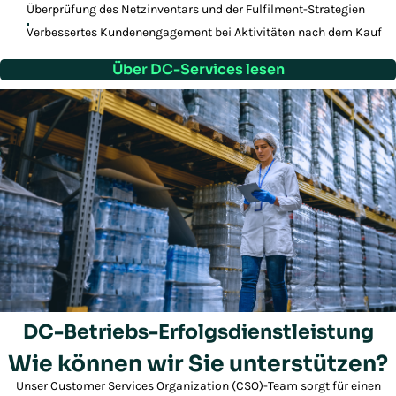
Überprüfung des Netzinventars und der Fulfilment-Strategien
Verbessertes Kundenengagement bei Aktivitäten nach dem Kauf
Über DC-Services lesen
DC-Betriebs-Erfolgsdienstleistung
Wie können wir Sie unterstützen?
Play/Pause
Unser Customer Services Organization (CSO)-Team sorgt für einen