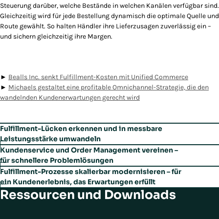
Steuerung darüber, welche Bestände in welchen Kanälen verfügbar sind.
Gleichzeitig wird für jede Bestellung dynamisch die optimale Quelle und
Route gewählt. So halten Händler ihre Lieferzusagen zuverlässig ein –
und sichern gleichzeitig ihre Margen.
►
Bealls Inc. senkt Fulfillment-Kosten mit Unified Commerce
►
Michaels gestaltet eine profitable Omnichannel-Strategie, die den
wandelnden Kundenerwartungen gerecht wird
Fulfillment-Lücken erkennen und in messbare
Leistungsstärke umwandeln
Veraltete Order-Management-Systeme zwingen Einzelhändler oft dazu,
Kundenservice und Order Management vereinen –
unterschiedliche Datenquellen mühsam zusammenzuführen oder auf
für schnellere Problemlösungen
Middleware zurückzugreifen, um überhaupt Einblick in die Fulfillment-
Mit einem Order Management System, das speziell für moderne
Fulfillment-Prozesse skalierbar modernisieren – für
Performance zu erhalten. Die Folge: eingeschränkte Transparenz,
Service-Erlebnisse entwickelt wurde, vermeiden Einzelhändler
ein Kundenerlebnis, das Erwartungen erfüllt
ineffiziente Prozesse und verpasste Optimierungspotenziale.
fragmentierte Systemlandschaften, lange Bearbeitungszeiten und
Ressourcen und Downloads
Da Einzelhändler ihre stationären Geschäfte zunehmend nutzen, um die
frustrierte Kunden. Integrierte Tools für Kund:innen und
Anforderungen an eine Omnichannel-Fulfillment-Strategie zu erfüllen,
Manhattan's Order Management bietet mit fortschrittlichen
Servicemitarbeitende sorgen dafür, dass Anfragen schneller und mit
geraten viele Order-Management-Systeme (OMS) an ihre Grenzen. Die