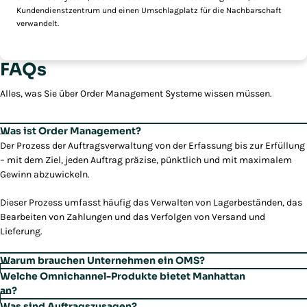
Kundendienstzentrum und einen Umschlagplatz für die Nachbarschaft
verwandelt.
FAQs
Alles, was Sie über Order Management Systeme wissen müssen.
Was ist Order Management?
Der Prozess der Auftragsverwaltung von der Erfassung bis zur Erfüllung
– mit dem Ziel, jeden Auftrag präzise, pünktlich und mit maximalem
Gewinn abzuwickeln.
Dieser Prozess umfasst häufig das Verwalten von Lagerbeständen, das
Bearbeiten von Zahlungen und das Verfolgen von Versand und
Lieferung.
Warum brauchen Unternehmen ein OMS?
OMS rationalisiert die Auftragsabwicklung und garantiert genaue
Welche Omnichannel-Produkte bietet Manhattan
Auftragszusagen.
an?
Manhattan bietet folgende Produkte an: Curbside, Enterprise
Was sind Auftragszusagen?