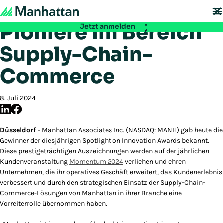
Manhattan ehrt
Nicht verpassen - Die Registrierung für die EMEA Exchange 2026 ist ab
sofort möglich:
Pioniere im Bereich
Jetzt anmelden
Supply-Chain-
Commerce
8. Juli 2024
Düsseldorf -
Manhattan Associates Inc. (NASDAQ: MANH) gab heute die
Gewinner der diesjährigen Spotlight on Innovation Awards bekannt.
Diese prestigeträchtigen Auszeichnungen werden auf der jährlichen
Kundenveranstaltung
Momentum 2024
verliehen und ehren
Unternehmen, die ihr operatives Geschäft erweitert, das Kundenerlebnis
verbessert und durch den strategischen Einsatz der Supply-Chain-
Commerce-Lösungen von Manhattan in ihrer Branche eine
Vorreiterrolle übernommen haben.