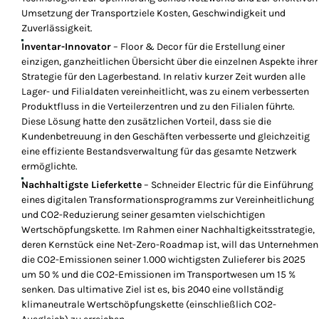
Umsetzung der Transportziele Kosten, Geschwindigkeit und
Zuverlässigkeit.
Inventar-Innovator
– Floor & Decor für die Erstellung einer
einzigen, ganzheitlichen Übersicht über die einzelnen Aspekte ihrer
Strategie für den Lagerbestand. In relativ kurzer Zeit wurden alle
Lager- und Filialdaten vereinheitlicht, was zu einem verbesserten
Produktfluss in die Verteilerzentren und zu den Filialen führte.
Diese Lösung hatte den zusätzlichen Vorteil, dass sie die
Kundenbetreuung in den Geschäften verbesserte und gleichzeitig
eine effiziente Bestandsverwaltung für das gesamte Netzwerk
ermöglichte.
Nachhaltigste Lieferkette
– Schneider Electric für die Einführung
eines digitalen Transformationsprogramms zur Vereinheitlichung
und CO2-Reduzierung seiner gesamten vielschichtigen
Wertschöpfungskette. Im Rahmen einer Nachhaltigkeitsstrategie,
deren Kernstück eine Net-Zero-Roadmap ist, will das Unternehmen
die CO2-Emissionen seiner 1.000 wichtigsten Zulieferer bis 2025
um 50 % und die CO2-Emissionen im Transportwesen um 15 %
senken. Das ultimative Ziel ist es, bis 2040 eine vollständig
klimaneutrale Wertschöpfungskette (einschließlich CO2-