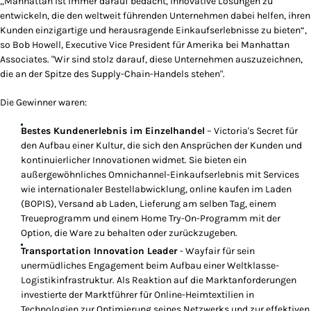
„Manhattan ist immer darauf bedacht, innovative Lösungen zu
entwickeln, die den weltweit führenden Unternehmen dabei helfen, ihren
Kunden einzigartige und herausragende Einkaufserlebnisse zu bieten“,
so Bob Howell, Executive Vice President für Amerika bei Manhattan
Associates. "Wir sind stolz darauf, diese Unternehmen auszuzeichnen,
die an der Spitze des Supply-Chain-Handels stehen".
Die Gewinner waren:
Bestes Kundenerlebnis im Einzelhandel
– Victoria's Secret für
den Aufbau einer Kultur, die sich den Ansprüchen der Kunden und
kontinuierlicher Innovationen widmet. Sie bieten ein
außergewöhnliches Omnichannel-Einkaufserlebnis mit Services
wie internationaler Bestellabwicklung, online kaufen im Laden
(BOPIS), Versand ab Laden, Lieferung am selben Tag, einem
Treueprogramm und einem Home Try-On-Programm mit der
Option, die Ware zu behalten oder zurückzugeben.
Transportation Innovation Leader
- Wayfair für sein
unermüdliches Engagement beim Aufbau einer Weltklasse-
Logistikinfrastruktur. Als Reaktion auf die Marktanforderungen
investierte der Marktführer für Online-Heimtextilien in
Technologien zur Optimierung seines Netzwerks und zur effektiven