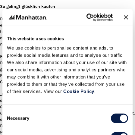
So gelingt glücklich kaufen
Die Lösung, sich selber etwas zu gönnen und Einkäufe zu tätigen,
erscheint 26 Prozent der Befragten durchaus als hilfreich. Allerdings
haben sich 45 Prozent im Januar selbst ein Spargebot auferlegt – nach
einem Monat voll mit Geschenken und Festlichkeiten durchaus
This website uses cookies
nachvollziehbar.
We use cookies to personalise content and ads, to
provide social media features and to analyse our traffic.
Für Händler sind die Ergebnisse keinesfalls schlechte Nachrichten.
We also share information about your use of our site with
Denn die Umfrageergebnisse zeigen auch, dass die Befragten
grundsätzlich zum Beispiel vom Online-Shopping an verschiedenen
our social media, advertising and analytics partners who
Punkten des Einkaufserlebnisses Glücksgefühle empfinden (siehe
may combine it with other information that you’ve
Grafik 1).
provided to them or that they’ve collected from your use
of their services. View our
Cookie Policy
.
„Händler sollten gerade nicht dem Januar-Blues verfallen, sondern
diesen Monat ganz besonders dazu nutzen, um Kunden von sich zu
überzeugen“, sagt Pieter Van den Broecke, Managing Director Benelux
Consent
und Deutschland bei Manhattan Associates. „Sie haben die Gelegenheit,
Necessary
Selection
den Verbrauchern gerade jetzt Glücksmomente zu ermöglichen – zum
Beispiel, indem sie Newsletter-Empfängern einen persönlichen Januar-
Muntermacher mit attraktiven, individuellen Angeboten schicken.“