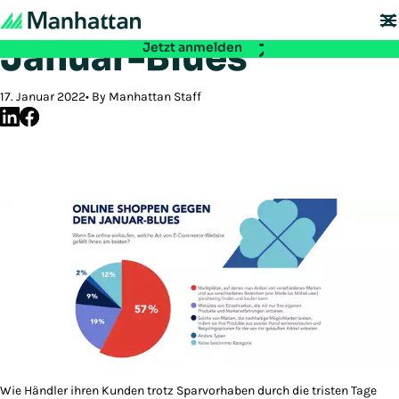
Shoppen gegen den
Nicht verpassen - Die Registrierung für die EMEA Exchange 2026 ist ab
sofort möglich:
Januar-Blues
Jetzt anmelden
17. Januar 2022
By Manhattan Staff
Wie Händler ihren Kunden trotz Sparvorhaben durch die tristen Tage