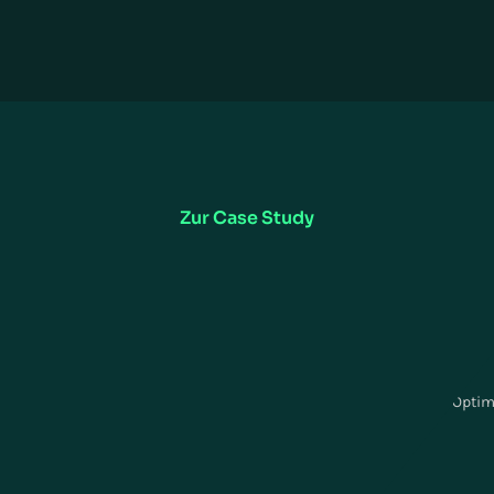
chten Sie mehr erfahr
ion hat die Bestandsgenauigkeit um 100 % gesteigert. Erfahre
gelungen ist.
Zur Case Study
LIEFERKETTEN- MANAGEMENT
PLANUNG DER LIEFERKETTE
Lieferketten- Management
Planung der Lieferkette
Transportmanagement
Bestandsallokation
Warehouse Management
Bedarfsprognose und Inventar Opti
Personalmanagement
Bestandsnachschub
ervice
Manhattan SCALE