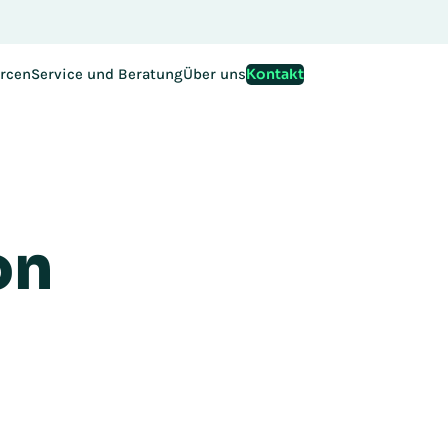
egistrierung für die EMEA Exchange 2026 ist ab sofort mögli
Kontakt
rcen
Service und Beratung
Über uns
on