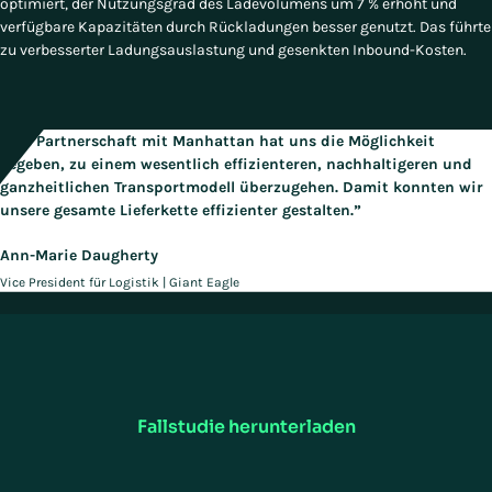
optimiert, der Nutzungsgrad des Ladevolumens um 7 % erhöht und
verfügbare Kapazitäten durch Rückladungen besser genutzt. Das führte
zu verbesserter Ladungsauslastung und gesenkten Inbound-Kosten.
„Die Partnerschaft mit Manhattan hat uns die Möglichkeit
gegeben, zu einem wesentlich effizienteren, nachhaltigeren und
ganzheitlichen Transportmodell überzugehen. Damit konnten wir
unsere gesamte Lieferkette effizienter gestalten.”
Ann-Marie Daugherty
Vice President für Logistik | Giant Eagle
Den Fallstudie lesen
Manhattan TMS ermöglichte es Giant Eagle, sich auf den Nutzungsgrad
des Ladevolumens und die Routenplanung zu konzentrieren. Das
wiederum führte zur Verringerung der Gesamtkilometer.
Fallstudie herunterladen
Ähnliche Fallstudien