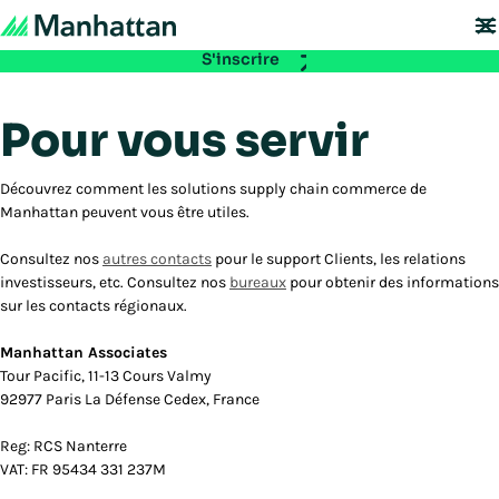
À ne pas manquer - les inscriptions à EMEA Exchange 2026 sont ouvertes.
Réservez votre place :
S'inscrire
Pour vous servir
Découvrez comment les solutions supply chain commerce de
Manhattan peuvent vous être utiles.
Consultez nos
autres contacts
pour le support Clients, les relations
investisseurs, etc. Consultez nos
bureaux
pour obtenir des informations
sur les contacts régionaux.
Manhattan Associates
Tour Pacific, 11-13 Cours Valmy
92977 Paris La Défense Cedex, France
Reg: RCS Nanterre
VAT: FR 95434 331 237M