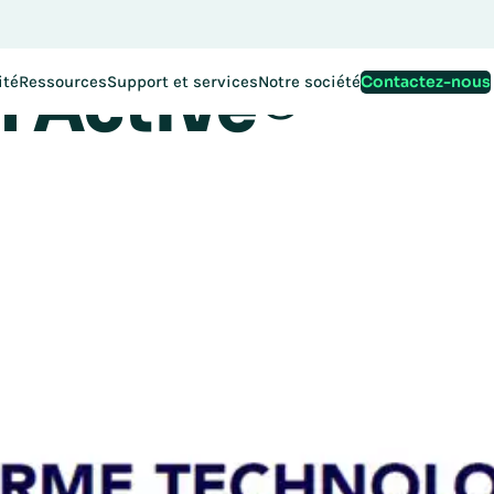
e technologiq
nscriptions à EMEA Exchange 2026 sont ouvertes. Réservez vo
 Active®
Contactez-nous
ité
Ressources
Support et services
Notre société