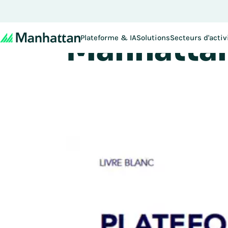
Plateform
À ne pas manquer - les i
Manhattan
Plateforme & IA
Solutions
Secteurs d'activ