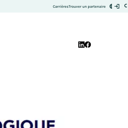
ue
S'inscrire
tre place :
Carrières
Trouver un partenaire