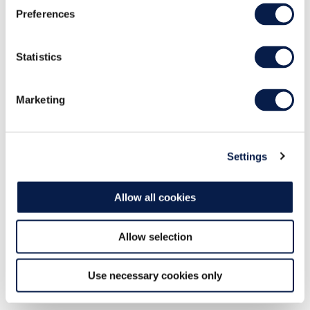
Preferences
Téléphone professionnel
Pays
Statistics
Marketing
Je souhaite recevoir des informations de la
part de Manhattan, notamment sur ses
solutions, produits, services et événements.
Aucun renseignement complémentaire n'est requis pour
Settings
accéder à ce contenu. Toutes les données sont protégées
et sécurisées, comme indiqué dans notre politique de
Allow all cookies
confidentialité
Allow selection
Submit
Use necessary cookies only