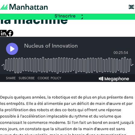
Podcast : L'homme et
À ne pas manquer - les inscriptions à EMEA Exchange 2026 sont ouvertes.
Réservez votre place :
la machine
S'inscrire
Depuis quelques années, la robotique est de plus en plus présente dans
les entrepôts. Elle a été alimentée par un déficit de main d'œuvre et par
la prolifération des robots et des co-bots qui offrent une réponse
possible à l'accélération implacable du rythme et du volume que
connaissait le commerce moderne. Si l'on fait un bond en avant jusqu'à
nos jours, on constate que la situation de la main d'œuvre est sans