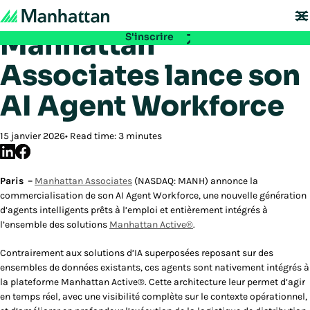
Retour aux communiqués de presse
À ne pas manquer - les inscriptions à EMEA Exchange 2026 sont ouvertes.
Réservez votre place :
Manhattan
S'inscrire
Associates lance son
AI Agent Workforce
15 janvier 2026
Read time: 3 minutes
Paris
–
Manhattan Associates
(NASDAQ: MANH) annonce la
commercialisation de son AI Agent Workforce, une nouvelle génération
d’agents intelligents prêts à l’emploi et entièrement intégrés à
l’ensemble des solutions
Manhattan Active®
.
Contrairement aux solutions d’IA superposées reposant sur des
ensembles de données existants, ces agents sont nativement intégrés à
la plateforme Manhattan Active®. Cette architecture leur permet d’agir
en temps réel, avec une visibilité complète sur le contexte opérationnel,