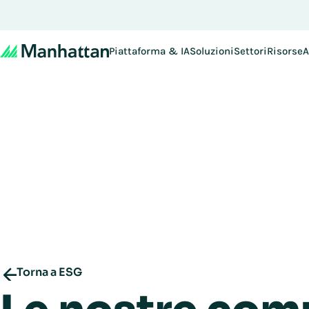
Non se lo perda - le iscriz
Piattaforma & IA
Soluzioni
Settori
Risorse
A
Torna a ESG