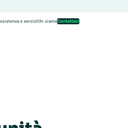
ioni per EMEA Exchange 2026 sono ora aperte. Si assicuri il S
Contattaci
ssistenza e servizi
Chi siamo