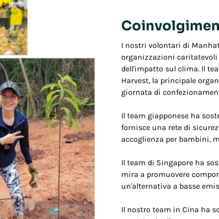
Coinvolgimen
I nostri volontari di Manha
organizzazioni caritatevoli
dell'impatto sul clima. Il t
Harvest, la principale orga
giornata di confezionamento
Il team giapponese ha sost
fornisce una rete di sicur
accoglienza per bambini, ma
Il team di Singapore ha so
mira a promuovere comporta
un'alternativa a basse emiss
Il nostro team in Cina ha s