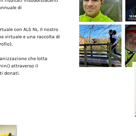
on risultati insoddisfacenti
annuale di
tuale con ALS NL. Il nostro
 virtuale e una raccolta di
ofio).
anizzazione che lotta
ini) attraverso il
ti donati.