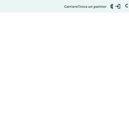
Si registri qui
uo posto:
Carriere
Trova un partner