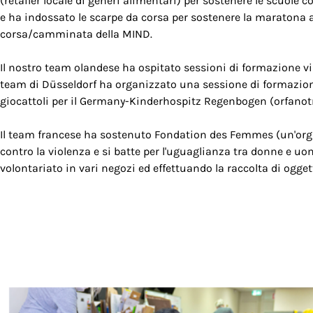
(retailer locale di generi alimentari) per sostenere le scuole c
e ha indossato le scarpe da corsa per sostenere la maratona 
corsa/camminata della MIND.
Il nostro team olandese ha ospitato sessioni di formazione vir
team di Düsseldorf ha organizzato una sessione di formazione
giocattoli per il Germany-Kinderhospitz Regenbogen (orfanotr
Il team francese ha sostenuto Fondation des Femmes (un'org
contro la violenza e si batte per l'uguaglianza tra donne e uom
volontariato in vari negozi ed effettuando la raccolta di ogget