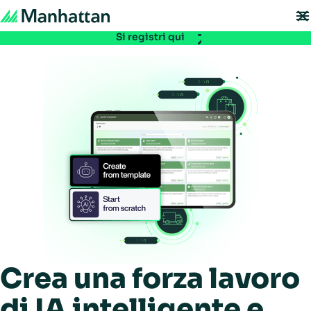
Non se lo perda - le iscrizioni per EMEA Exchange 2026 sono ora aperte. Si
assicuri il Suo posto:
Si registri qui
Crea una forza lavoro
di IA intelligente e