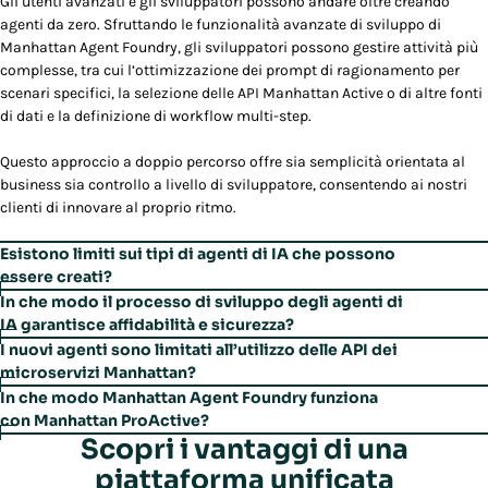
Gli utenti avanzati e gli sviluppatori possono andare oltre creando
agenti da zero. Sfruttando le funzionalità avanzate di sviluppo di
Manhattan Agent Foundry, gli sviluppatori possono gestire attività più
complesse, tra cui l’ottimizzazione dei prompt di ragionamento per
scenari specifici, la selezione delle API Manhattan Active o di altre fonti
di dati e la definizione di workflow multi-step.
Questo approccio a doppio percorso offre sia semplicità orientata al
business sia controllo a livello di sviluppatore, consentendo ai nostri
clienti di innovare al proprio ritmo.
Esistono limiti sui tipi di agenti di IA che possono
essere creati?
A differenza di molti fornitori di soluzioni, Manhattan non limita le
In che modo il processo di sviluppo degli agenti di
capacità di creazione degli agenti di IA ad applicazioni semplici, come
IA garantisce affidabilità e sicurezza?
chatbot o agenti basati su query. Con Manhattan Agent Foundry, i
Manhattan Agent Foundry pone affidabilità e sicurezza al centro.
I nuovi agenti sono limitati all’utilizzo delle API dei
clienti possono creare agenti basati su workflow, progettati per gestire
Salvaguardie e controlli multilivello vengono applicati
microservizi Manhattan?
attività complesse.
automaticamente lungo l’intero processo di sviluppo degli agenti di IA.
I Manhattan Active Agents pronti per l’implementazione, così come gli
In che modo Manhattan Agent Foundry funziona
Queste misure sono configurate da amministratori e sviluppatori,
agenti personalizzati, utilizzano numerosi strumenti per svolgere il
con Manhattan ProActive?
Il framework di agentic AI all’interno della Manhattan Active Platform
garantendo il controllo e la fiducia di livello enterprise necessari per
proprio lavoro. Tra questi vi sono le API delle soluzioni Manhattan
Scopri i vantaggi di una
Manhattan Agent Foundry e Manhattan ProActive sono strumenti
sfrutta microservizi e un motore di orchestrazione per garantire che i
scalare gli agenti in modo efficace.
Active, richiamate per accedere e manipolare i dati o controllare i
complementari inclusi in tutte le soluzioni Manhattan Active. Agent
piattaforma unificata
nuovi agenti operino in modo sicuro all’interno delle nostre soluzioni.
processi all’interno di una soluzione, nonché le API di qualsiasi sistema