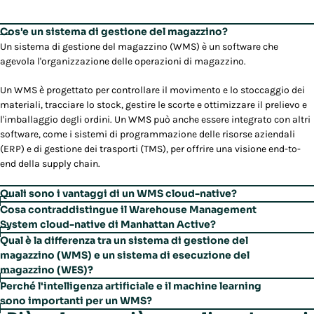
Cos'e un sistema di gestione del magazzino?
Un sistema di gestione del magazzino (WMS) è un software che
agevola l'organizzazione delle operazioni di magazzino.
Un WMS è progettato per controllare il movimento e lo stoccaggio dei
materiali, tracciare lo stock, gestire le scorte e ottimizzare il prelievo e
l'imballaggio degli ordini. Un WMS può anche essere integrato con altri
software, come i sistemi di programmazione delle risorse aziendali
(ERP) e di gestione dei trasporti (TMS), per offrire una visione end-to-
end della supply chain.
Quali sono i vantaggi di un WMS cloud-native?
Poiché un sistema di gestione del magazzino (WMS) cloud-native è
Cosa contraddistingue il Warehouse Management
progettato per operare su un'infrastruttura cloud, anziché su server
System cloud-native di Manhattan Active?
locali, offre:
A differenza della maggior parte delle soluzioni cloud, WMS è stato
Qual è la differenza tra un sistema di gestione del
progettato per essere estensibile, consentendo agli utenti di aggiungere
magazzino (WMS) e un sistema di esecuzione del
Scalabilità:
riduzione dei costi e miglioramento dell'efficienza,
la propria logica, le proprie integrazioni e personalizzazioni, senza
magazzino (WES)?
grazie all'aumento o alla riduzione delle dimensioni per soddisfare
influire negativamente sugli aggiornamenti.
Entrambi rappresentano soluzioni software per la gestione delle
Perché l'intelligenza artificiale e il machine learning
le esigenze in continua evoluzione.
operazioni di magazzino. Ognuno di essi si prefigge un obiettivo
sono importanti per un WMS?