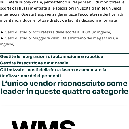
sull’intera supply chain, permettendo ai responsabili di monitorare le
scorte dai flussi in entrata alle spedizioni in uscita tramite un’unica
interfaccia. Questa trasparenza garantisce l’accuratezza dei livelli di
inventario, riduce le rotture di stock e facilita decisioni informate.
►
Caso di studio: Accuratezza delle scorte al 100% (in inglese)
►
Caso di studio: Maggiore visibilità all’interno dei magazzini (in
inglese)
Gestite le integrazioni di automazione e robotica
Il sistema di Warehouse Execution System (WES) integrato
Gestite l’esecuzione omnicanale
in
Warehouse Management
unifica la gestione dell’automazione e
La funzionalità unificata di Order Streaming di
Warehouse
Ottimizzate i costi della forza lavoro e aumentate la
della robotica direttamente all’interno del WMS, garantendo
Management
consente di elaborare simultaneamente ordini
fidelizzazione dei dipendenti
un’orchestrazione fluida delle attività automatizzate. Questo sistema,
all’ingrosso, al dettaglio e diretti, migliorando la flessibilità e il
L’unico vendor riconosciuto come
Grazie al modulo Labor Management di Manhattan, il sistema utilizza
indipendente dai fornitori, consente ai responsabili di integrare
throughput operativo su tutti i canali. In questo modo i responsabili di
la gamification per aumentare la motivazione dei dipendenti, offre una
leader in queste quattro categorie
facilmente nuove tecnologie senza un’eccessiva richiesta di risorse IT.
magazzino possono rispondere in modo efficace alle complesse
prioritizzazione delle attività in tempo reale e consente di migliorare la
esigenze dell’omnicanalità senza riconfigurazioni manuali.
produttività della forza lavoro fino al 20%. Questo favorisce il
►
Video: Un nuovo centro di distribuzione ricco di potenzialità con
coinvolgimento dei collaboratori e riduce il turnover creando un
Manhattan (in inglese)
►
Funzionalità: Order Streaming – Un approccio intelligente alla logica
ambiente di lavoro gratificante.
►
Funzionalità: un WES all’interno del WMS
di orchestrazione
►
Funzionalità: Ispirate e motivate i vostri dipendenti