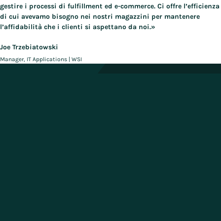
gestire i processi di fulfillment ed e-commerce. Ci offre l’efficienza
di cui avevamo bisogno nei nostri magazzini per mantenere
l’affidabilità che i clienti si aspettano da noi.»
Joe Trzebiatowski
Manager, IT Applications | WSI
Raggiungete il vostro pieno
potenziale con Manhattan