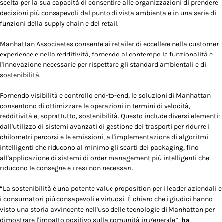
scelta per la sua capacità di consentire alle organizzazioni di prendere
decisioni più consapevoli dal punto di vista ambientale in una serie di
funzioni della supply chain e del retail.
Manhattan Associaetes consente ai retailer di eccellere nella customer
experience e nella redditività, fornendo al contempo la funzionalità e
l'innovazione necessarie per rispettare gli standard ambientali e di
sostenibilità.
Fornendo visibilità e controllo end-to-end, le soluzioni di Manhattan
consentono di ottimizzare le operazioni in termini di velocità,
redditività e, soprattutto, sostenibilità. Questo include diversi elementi:
dall'utilizzo di sistemi avanzati di gestione dei trasporti per ridurre i
chilometri percorsi e le emissioni, all'implementazione di algoritmi
intelligenti che riducono al minimo gli scarti dei packaging, fino
all'applicazione di sistemi di order management più intelligenti che
riducono le consegne e i resi non necessari.
“
La sostenibilità è una potente value proposition per i leader aziendali e
i consumatori più consapevoli e virtuosi. È chiaro che i giudici hanno
visto una storia avvincente nell'uso delle tecnologie di Manhattan per
dimostrare l'impatto positivo sulla comunità in generale”
,
ha