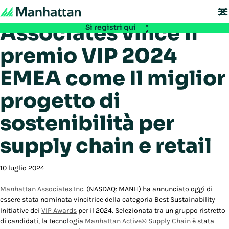
Manhattan
Non se lo perda - le iscrizioni per EMEA Exchange 2026 sono ora aperte. Si
assicuri il Suo posto:
Associates vince il
Si registri qui
premio VIP 2024
EMEA come Il miglior
progetto di
sostenibilità per
supply chain e retail
10 luglio 2024
Manhattan Associates Inc.
(NASDAQ: MANH) ha annunciato oggi di
essere stata nominata vincitrice della categoria Best Sustainability
Initiative dei
VIP Awards
per il 2024. Selezionata tra un gruppo ristretto
di candidati, la tecnologia
Manhattan Active® Supply Chain
è stata