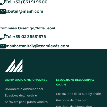
Tel: +33 (1) 71 91 95 00
cbutel@manh.com
Tommaso Orsenigo/Sofia Leoni
Tel: +39 02 36531375
manhattanItaly@teamlewis.com
COMMERCIO OMNICHANNEL
ESECUZIONE DELLA SUPPLY
CHAIN
Commercio omnichannel
Esecuzione della supply chain
Evasione degli ordine
Gestione dei Trasporti
Software per il punto vendita
Gestione del Magazzino