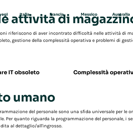
le attività di magazzin
vegi
Italia
Francia
Messico
Australia
oni riferiscono di aver incontrato difficoltà nelle attività di 
leto, gestione della complessità operativa e problemi di gesti
27%
re IT obsoleto
Complessità operati
to umano
ogrammazione del personale sono una sfida universale per le o
le. Per quanto riguarda la programmazione del personale, i sett
ita al dettaglio/all'ingrosso.