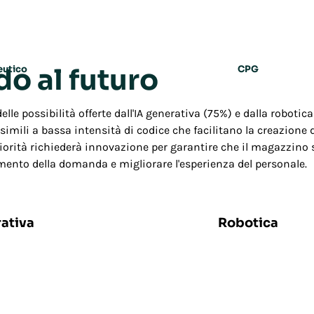
o al futuro
eutico
CPG
elle possibilità offerte dall'IA generativa (75%) e dalla robotica
simili a bassa intensità di codice che facilitano la creazione di
iorità richiederà innovazione per garantire che il magazzino s
aumento della domanda e migliorare l'esperienza del personale.
72%
rativa
Robotica