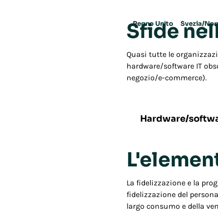
Sfide nel
Regno Unito
Svezia/Nor
a
Quasi tutte le organizzazi
hardware/software IT obso
negozio/e-commerce).
28%
Hardware/softwa
L'elemen
La fidelizzazione e la pr
fidelizzazione del persona
largo consumo e della vend