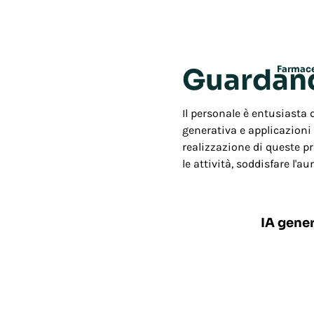
Guardand
Farmac
Il personale è entusiasta d
generativa e applicazioni 
realizzazione di queste pr
le attività, soddisfare l'
75%
IA gene