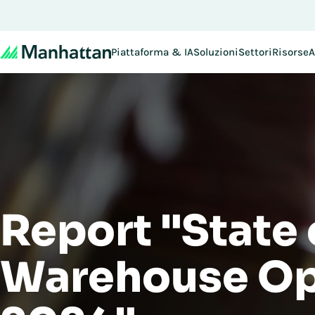
Non se lo perda - le iscriz
Piattaforma & IA
Soluzioni
Settori
Risorse
A
Report "State 
Warehouse Op