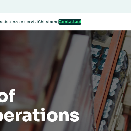
ioni per EMEA Exchange 2026 sono ora aperte. Si assicuri il S
Contattaci
ssistenza e servizi
Chi siamo
of
erations