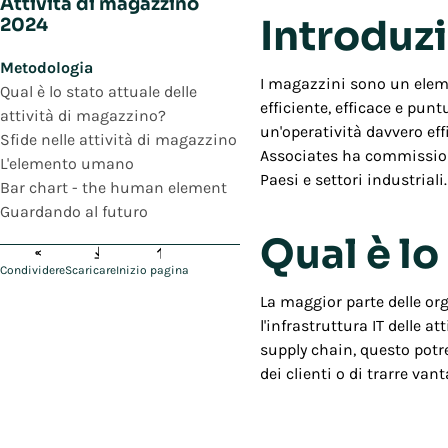
Attività di magazzino
Introduz
2024
Metodologia
I magazzini sono un eleme
Qual è lo stato attuale delle
efficiente, efficace e pun
attività di magazzino?
un'operatività davvero eff
Sfide nelle attività di magazzino
Associates ha commissiona
L'elemento umano
Paesi e settori industriali.
Bar chart - the human element
Guardando al futuro
Qual è lo
Condividere
Scaricare
Inizio pagina
La maggior parte delle org
l'infrastruttura IT delle 
supply chain, questo potre
dei clienti o di trarre va