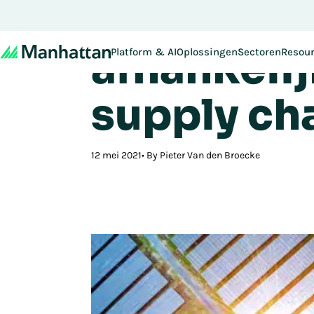
Is de circ
Mis het niet - de regis
afhankelij
Platform & AI
Oplossingen
Sectoren
Resou
supply ch
12 mei 2021
By Pieter Van den Broecke