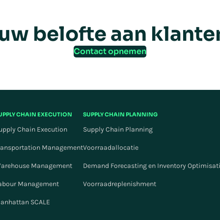
uw belofte aan klante
Contact opnemen
UPPLY CHAIN EXECUTION
SUPPLY CHAIN PLANNING
upply Chain Execution
Supply Chain Planning
ransportation Management
Voorraadallocatie
arehouse Management
Demand Forecasting en Inventory Optimisat
abour Management
Voorraadreplenishment
anhattan SCALE