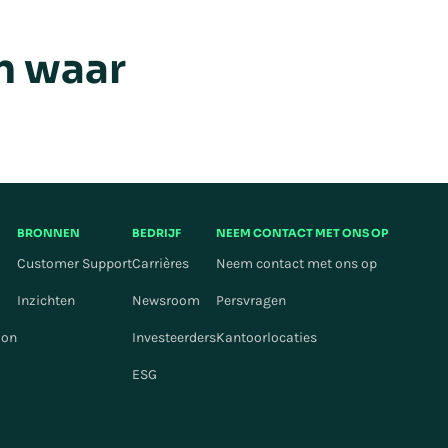
n waar
BRONNEN
BEDRIJF
NEEM CONTACT MET ONS OP
Customer Support
Carrières
Neem contact met ons op
Inzichten
Newsroom
Persvragen
ion
Investeerders
Kantoorlocaties
ESG