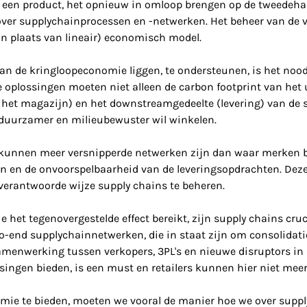
n een product, het opnieuw in omloop brengen op de tweedeh
ver supplychainprocessen en -netwerken. Het beheer van de v
(in plaats van lineair) economisch model.
an de kringloopeconomie liggen, te ondersteunen, is het nood
e oplossingen moeten niet alleen de carbon footprint van het 
en het magazijn) en het downstreamgedeelte (levering) van de 
 duurzamer en milieubewuster wil winkelen.
 kunnen meer versnipperde netwerken zijn dan waar merken b
 en de onvoorspelbaarheid van de leveringsopdrachten. Dez
uverantwoorde wijze supply chains te beheren.
 het tegenovergestelde effect bereikt, zijn supply chains cru
end supplychainnetwerken, die in staat zijn om consolidati
menwerking tussen verkopers, 3PL's en nieuwe disruptors in 
ssingen bieden, is een must en retailers kunnen hier niet me
ie te bieden, moeten we vooral de manier hoe we over supp