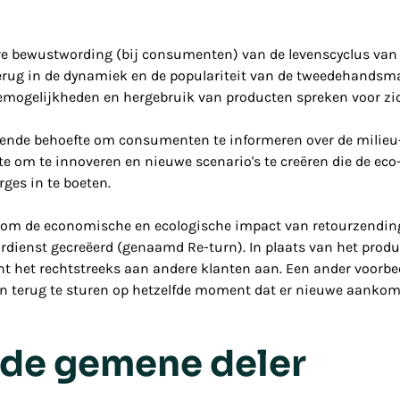
tere bewustwording (bij consumenten) van de levenscyclus va
 terug in de dynamiek en de populariteit van de tweedehandsm
iemogelijkheden en hergebruik van producten spreken voor zi
ngende behoefte om consumenten te informeren over de milieu
oefte om te innoveren en nieuwe scenario's te creëren die de e
ges in te boeten.
om de economische en ecologische impact van retourzendinge
urdienst gecreëerd (genaamd Re-turn). In plaats van het produ
ant het rechtstreeks aan andere klanten aan. Een ander voorbe
en terug te sturen op hetzelfde moment dat er nieuwe aankom
s de gemene deler