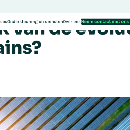
ulaire economi
Reserveer v
tratie voor EMEA Exchange 2026 is nu geopend:
k van de evolu
Neem contact met ons
rces
Ondersteuning en diensten
Over ons
ains?