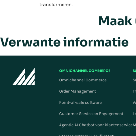
transformeren.
Maak 
Verwante informatie
OMNICHANNEL COMMERCE
S
Omnichannel Commerce
S
Order Management
T
Point-of-sale software
W
Customer Service en Engagement
L
Agentic AI Chatbot voor klantenservice
M