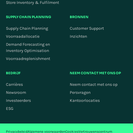
Store Inventory & Fulfilment
SUPPLY CHAIN PLANNING
BRONNEN
Supply Chain Planning
Customer Support
Voorraadallocatie
Inzichten
Demand Forecasting en
Inventory Optimisation
Voorraadreplenishment
BEDRIJF
NEEM CONTACT MET ONS OP
Carrières
Neem contact met ons op
Newsroom
Persvragen
Investeerders
Kantoorlocaties
ESG
Privacybeleid
Algemene voorwaarden
Cookies
Vertrouwenscentrum