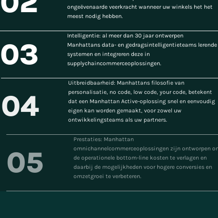
02
ongeëvenaarde veerkracht wanneer uw winkels het het
meest nodig hebben.
Intelligentie: al meer dan 30 jaar ontwerpen
03
Manhattans data- en gedragsintelligentieteams lerende
systemen en integreren deze in
supplychaincommerceoplossingen.
Uitbreidbaarheid: Manhattans filosofie van
personalisatie, no code, low code, your code, betekent
04
dat een Manhattan Active-oplossing snel en eenvoudig
eigen kan worden gemaakt, voor zowel uw
ontwikkelingsteams als uw partners.
Prestaties: Manhattan
omnichannelcommerceoplossingen zijn ontworpen om
05
de operationele bottom-line kosten te verlagen en
daarbij de mogelijkheden voor hogere conversies en
omzetgroei te verbeteren.
Neem contact met ons op
Hoe kunnen we helpen?