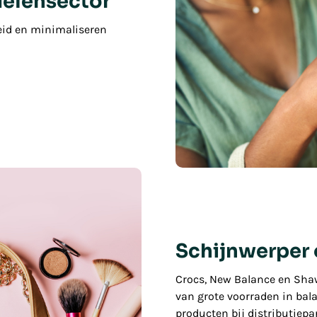
delensector
eid en minimaliseren
Schijnwerper
Crocs, New Balance en Sha
van grote voorraden in bala
producten bij distributiep