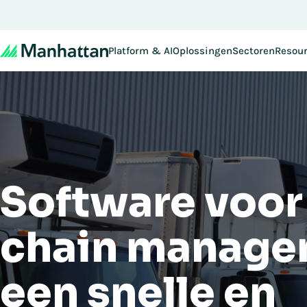
Mis het niet - de regis
Platform & AI
Oplossingen
Sectoren
Resou
Software voor
chain manage
een snelle en