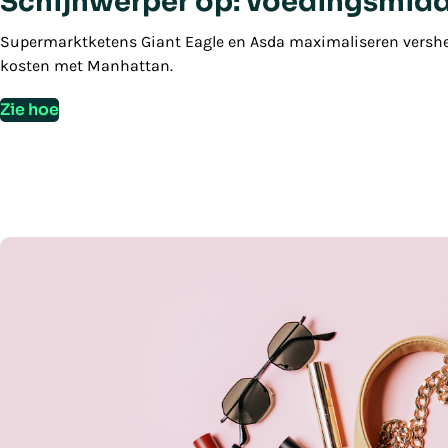
Schijnwerper op: voedingsmid
Supermarktketens Giant Eagle en Asda maximaliseren versh
kosten met Manhattan.
Zie hoe