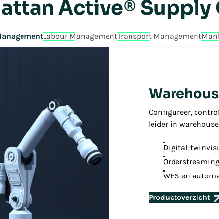
ttan Active® Supply
Management
Labour Management
Transport Management
Manh
Warehous
Configureer, contro
leider in warehou
Digital-twinvis
Orderstreaming
WES en automa
Productoverzicht