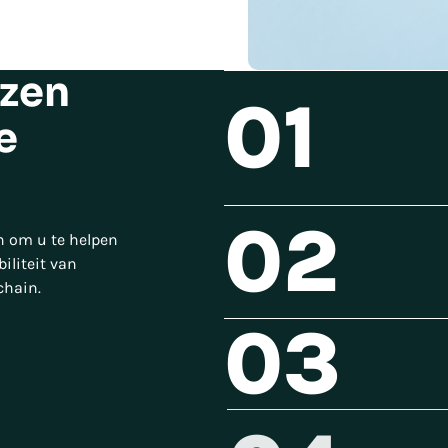
ezen
01
e
02
n om u te helpen
iliteit van
chain.
03