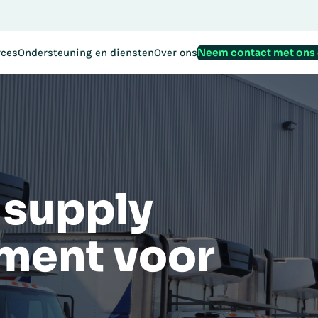
Reserveer v
tratie voor EMEA Exchange 2026 is nu geopend:
Neem contact met ons
rces
Ondersteuning en diensten
Over ons
 supply
ment voor