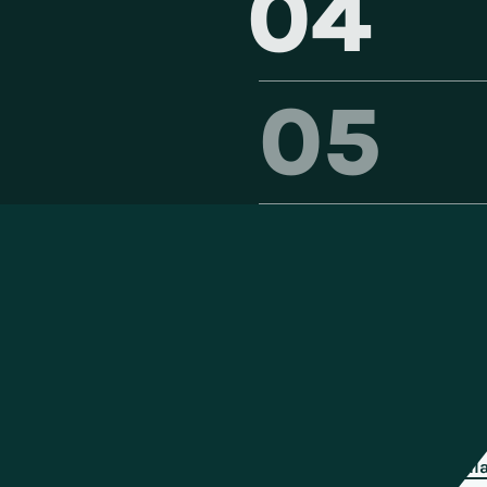
04
05
 helpen?
kan betekenen – spreek met een specialist.
Voor
Achter
E-mail