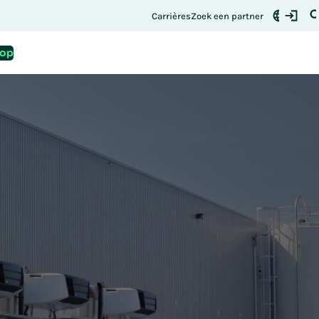
andaag nog uw plek
Carrières
Zoek een partner
 op