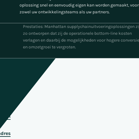
oplossing snel en eenvoudig eigen kan worden gemaakt, voor
zowel uw ontwikkelingsteams als uw partners.
Prestaties: Manhattan supplychainuitvoeringoplossingen zijn
zo ontworpen dat zij de operationele bottom-line kosten
verlagen en daarbij de mogelijkheden voor hogere conversies
en omzetgroei te vergroten.
naam
naam
adres