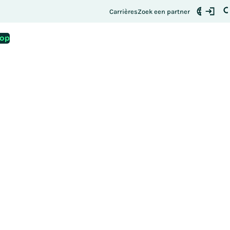
andaag nog uw plek
Carrières
Zoek een partner
 op