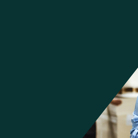
 voor de
or
etailnetwerk met volledige
ad in de hele
én systeem van klantorders
jkheden en de ervaring