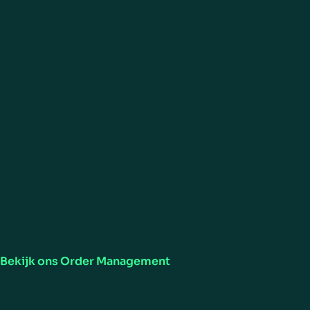
Onze oplossingen
retailsect
Order Management
Verkrijg geoptimaliseerde orkestratie van orders in uw hele r
controle over klanttransacties en zichtbaarheid van de voorra
onderneming. Alles in realtime. Door gebruik te maken van é
voor alle kanalen kunnen winkeliers hun omnichannelmogeli
voor het vastleggen van klantorders aanzienlijk verbeteren.
Bekijk ons Order Management