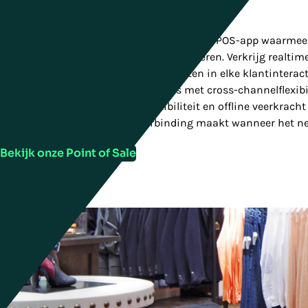
Point of Sale
Moderniseer winkels met één cloud-native POS-app waarmee
kunnen verkopen, fulfllen en communiceren. Verkrijg realtim
netwerkbeschikbaarheid, 360°-inzichten in elke klantinteract
productcatalogus, omnicartfuncties met cross-channelflexibili
aisle, geavanceerde betalingsflexibiliteit en offline veerkrac
synchroniseert en opnieuw verbinding maakt wanneer het ne
Bekijk onze Point of Sale