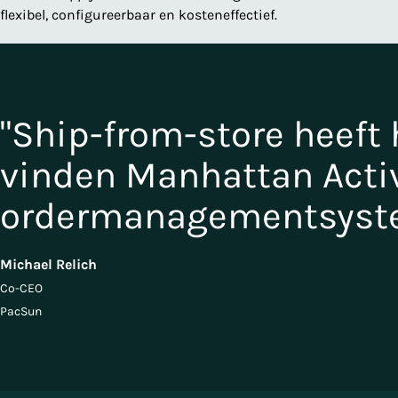
flexibel, configureerbaar en kosteneffectief.
"Ship-from-store heeft h
vinden Manhattan Acti
ordermanagementsystee
Michael Relich
Co-CEO
PacSun