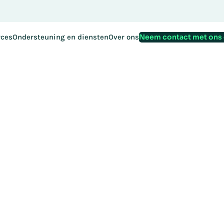
Reserveer v
tratie voor EMEA Exchange 2026 is nu geopend:
Neem contact met ons
rces
Ondersteuning en diensten
Over ons