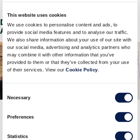
Verwaltung der Leistung des Shop-teams und Aktivierung von
metrikbasierten Leistungsverbesserungen
This website uses cookies
Darum sollten Sie Manhattan
We use cookies to personalise content and ads, to
Associates wählen:
provide social media features and to analyse our traffic.
We also share information about your use of our site with
our social media, advertising and analytics partners who
may combine it with other information that you’ve
provided to them or that they’ve collected from your use
of their services. View our
Cookie Policy
.
Consent
Necessary
Selection
Innovation und Investition
Preferences
Erfahren Sie, wie wir mit unseren Innovationen und Investitionen in
Forschung und Entwicklung eine echte Kapitalrendite für unsere Kunden
erzielen.
Statistics