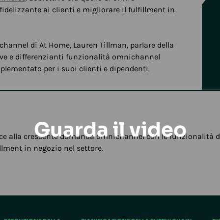
lizzante ai clienti e migliorare il fulfillment in
channel di At Home, Lauren Tillman, parlare della
ve e differenzianti funzionalità omnichannel
mplementato per i suoi clienti e dipendenti.
Guarda il video
e alla crescente domanda omnichannel con le funzionalità di s
llment in negozio nel settore.