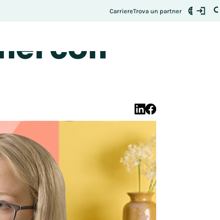
mizzazione
Si registri qui
uo posto:
Carriere
Trova un partner
nel con