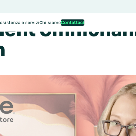
ccoglie l'otti
ioni per EMEA Exchange 2026 sono ora aperte. Si assicuri il S
lment omnichan
Contattaci
ssistenza e servizi
Chi siamo
n