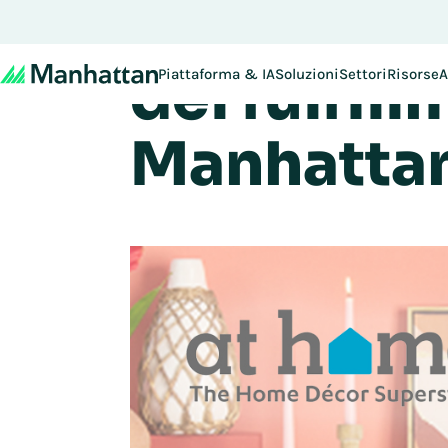
At Home a
Non se lo perda - le iscriz
del fulfil
Piattaforma & IA
Soluzioni
Settori
Risorse
A
Manhatta