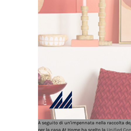
A seguito di un'impennata nella raccolta degl
per la casa At Home ha scelto la
Unified C