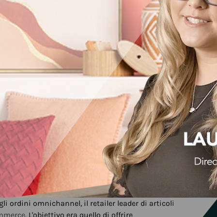
i ordini omnichannel, il retailer leader di articoli
ommerce
. L'obiettivo era quello di offrire