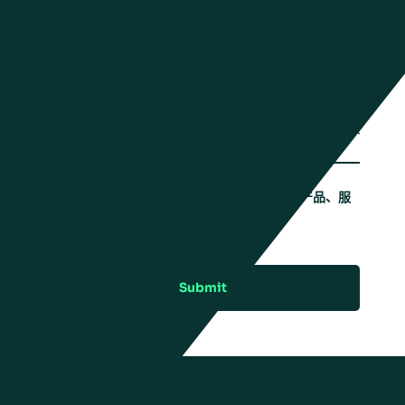
职位
公司
国家
我希望收到来自曼哈特的更多信息，包括产品、服
务和活动信息。
Submit