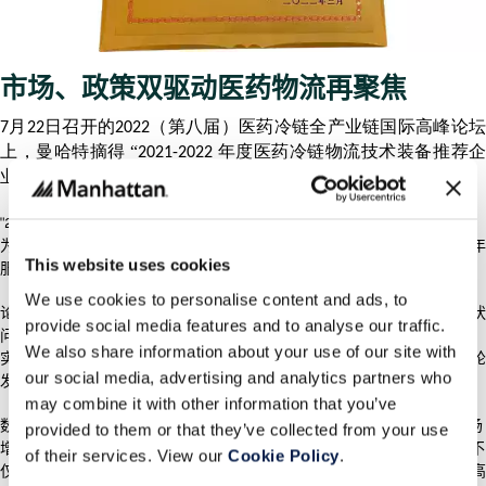
市场、政策双驱动医药物流再聚焦
月
日召开的
（第八届）医药冷链全产业链国际高峰论
7
22
2022
上，曼哈特摘得
“
年度医药冷链物流技术装备推荐
2021-2022
业”
荣誉，其领先的供应链管理实力再获认可。
"2021-2022年度医药冷链系列奖项颁奖活动”与论坛同期举办，旨在表彰
为医药冷链发展做出杰出贡献的企业，曼哈特凭借在医疗物流领域的多年
This website uses cookies
服务经验和行业领先的技术实力摘得殊荣。
We use cookies to personalise content and ads, to
论坛上，相关部门领导与业界知名专家共聚一堂，就医药冷链发展的现状
provide social media features and to analyse our traffic.
问题、冷链物流智能化、医药供应链的现代化发展等热点问题深入交流。
We also share information about your use of our site with
实际上，在政策利好与行业发展双重驱动下，医药冷链物流正迎来新一轮
our social media, advertising and analytics partners who
发展热潮。
may combine it with other information that you’ve
数据显示，我国 2021 年医药冷链市场规模超过5500亿元，近几年的市场
provided to them or that they’ve collected from your use
增速一直保持在 20%左右。随着“生物医药”被定义为战略性新兴产业，不
of their services. View our
Cookie Policy
.
仅医药冷链物流市场空间将会大幅提升，更对医药冷链的发展提出了更高