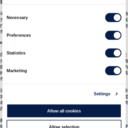
要求。
Consent
可以预见，医药冷链的标准化、数字化、品质化时代正在到来，以曼哈特
Necessary
Selection
为代表的供应链解决方案领先企业将为其发展起到关键的推动作用。在医
疗产业链深耕多年，曼哈特提供的兼具稳定与创新的供应链解决方案历经
市场检验与锤炼，深得业内青睐。
Preferences
"数智”赋能创新，打造产业供应链样本
Statistics
自
年进入中国市场以来，曼哈特将国际经验和本土环境相结合，充
2004
分发挥优势技术实力，定制出一个个贴合客户需求的解决方案，包括上海
医药集团、中国医药集团、云南白药、顺丰医药、赛孚士、亚盛医药在内
Marketing
的众多知名药企均与曼哈特深入合作，以提升供应链管理能力，进而提高
市场竞争力。
深知供应链的关键作用，曼哈特多年来一直坚持创新驱动，用先进的技术
Settings
实力与服务，帮助众多医药企业实现数字化转型，推动医药供应链流通成
本优化、效率提高，助力优化资源配置，让敏捷、柔性、韧性成为医药供
应链新特征，全面提升医药供应链现代化水平，促进行业高质量发展。
Allow all cookies
展望未来，基于对医药行业需求的深刻洞察，曼哈特仍将坚持突破创新，
依靠持续的产品研发投入和行业经验积累，让更多企业迈向现代化、数字
Allow selection