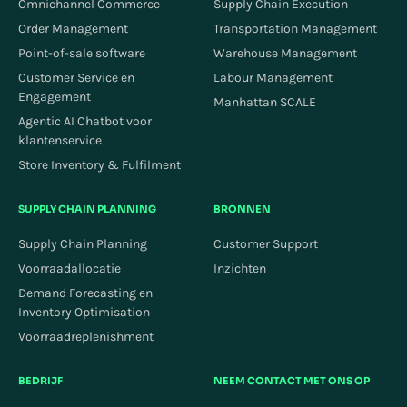
Omnichannel Commerce
Supply Chain Execution
Order Management
Transportation Management
Point-of-sale software
Warehouse Management
Customer Service en
Labour Management
Engagement
Manhattan SCALE
Agentic AI Chatbot voor
klantenservice
Store Inventory & Fulfilment
SUPPLY CHAIN PLANNING
BRONNEN
Supply Chain Planning
Customer Support
Voorraadallocatie
Inzichten
Demand Forecasting en
Inventory Optimisation
Voorraadreplenishment
BEDRIJF
NEEM CONTACT MET ONS OP