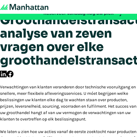
Gides Voor
Mis het niet - de registratie voor EMEA Exchange 2026 is nu geopen
Reserveer vandaag nog uw plek
Groothandelstransact
analyse van zeven
vragen over elke
groothandelstransact
Verwachtingen van klanten veranderen door technische vooruitgang en
snellere, meer flexibele afleveringsservices. U móet begrijpen welke
beslissingen uw klanten elke dag te wachten staan over producten,
prijzen, leversnelheid, sourcing, voorraden en fulfilment. Het succes van
uw groothandel hangt af van uw vermogen de verwachtingen van uw
klanten te overtreffen op elk beslissingspunt.
We laten u zien hoe uw acties vanaf de eerste zoektocht naar producten