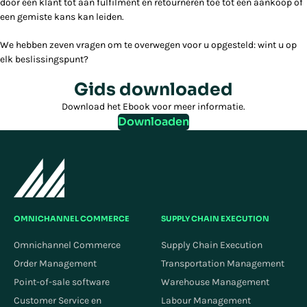
door een klant tot aan fulfilment en retourneren toe tot een aankoop of
een gemiste kans kan leiden.
We hebben zeven vragen om te overwegen voor u opgesteld: wint u op
elk beslissingspunt?
Gids downloaded
Download het Ebook voor meer informatie.
Downloaden
OMNICHANNEL COMMERCE
SUPPLY CHAIN EXECUTION
Omnichannel Commerce
Supply Chain Execution
Order Management
Transportation Management
Point-of-sale software
Warehouse Management
Customer Service en
Labour Management