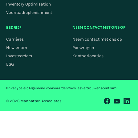
Inventory Optimisation
Voorraadreplenishment
BEDRIJF
NEEM CONTACT MET ONS OP
Carrières
Neem contact met ons op
Newsroom
Persvragen
Investeerders
Kantoorlocaties
ESG
Privacybeleid
Algemene voorwaarden
Cookies
Vertrouwenscentrum
© 2026 Manhattan Associates