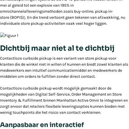
mei al geleid tot een explosie van 195% in
omnichannelafleveringsmethoden zoals buy-online, pickup in-
store (BOPIS)
1
. En die trend vertoont geen tekenen van afzwakking, nu
individuele store pickup-activiteiten vaak veel hoger liggen.
Dichtbij maar niet al te dichtbij
Contactloze curbside pickup is een variant van store pickup voor
klanten die de winkel niet in willen of kunnen en biedt zowel klanten als
medewerkers een intuïtief communicatiemiddel en medewerkers de
middelen om orders te fulfillen zonder direct contact.
Contactloze curbside pickup wordt mogelijk gemaakt door de
mogelijkheden van Digital Self-Service, Order Management en Store
Inventory & Fulfillment binnen Manhattan Active Omni te integreren en
zorgt ervoor dat retailers flexibele leveringsopties kunnen bieden met
weinig touchpoints die het risico van contact verkleinen.
Aanpasbaar en interactief