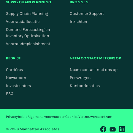
SUPPLY CHAIN PLANNING
BRONNEN
Supply Chain Planning
Customer Support
Voorraadallocatie
Inzichten
Demand Forecasting en
Inventory Optimisation
Voorraadreplenishment
BEDRIJF
NEEM CONTACT MET ONS OP
Carrières
Neem contact met ons op
Newsroom
Persvragen
Investeerders
Kantoorlocaties
ESG
Privacybeleid
Algemene voorwaarden
Cookies
Vertrouwenscentrum
© 2026 Manhattan Associates