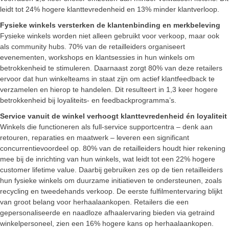
leidt tot 24% hogere klanttevredenheid en 13% minder klantverloop.
Fysieke winkels versterken de klantenbinding en merkbeleving
Fysieke winkels worden niet alleen gebruikt voor verkoop, maar ook
als community hubs. 70% van de retailleiders organiseert
evenementen, workshops en klantsessies in hun winkels om
betrokkenheid te stimuleren. Daarnaast zorgt 80% van deze retailers
ervoor dat hun winkelteams in staat zijn om actief klantfeedback te
verzamelen en hierop te handelen. Dit resulteert in 1,3 keer hogere
betrokkenheid bij loyaliteits- en feedbackprogramma’s.
Service vanuit de winkel verhoogt klanttevredenheid én loyaliteit
Winkels die functioneren als full-service supportcentra – denk aan
retouren, reparaties en maatwerk – leveren een significant
concurrentievoordeel op. 80% van de retailleiders houdt hier rekening
mee bij de inrichting van hun winkels, wat leidt tot een 22% hogere
customer lifetime value. Daarbij gebruiken zes op de tien retailleiders
hun fysieke winkels om duurzame initiatieven te ondersteunen, zoals
recycling en tweedehands verkoop. De eerste fulfilmentervaring blijkt
van groot belang voor herhaalaankopen. Retailers die een
gepersonaliseerde en naadloze afhaalervaring bieden via getraind
winkelpersoneel, zien een 16% hogere kans op herhaalaankopen.