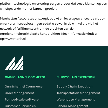
platformtechnologie en ervaring zorgen ervoor dat onze klanten op een
winstgevende manier kunnen groeien.
Manhattan Associates ontwerpt, bouwt en levert geavanceerde cloud-
en on-premisesoplossingen zodat u zowel in de winkel als via het
netwerk of fulfilmentcentrum de vruchten van de
omnichannelmarktplaats kunt plukken. Meer informatie vindt u
op:
www.manh.nl
OMNICHANNEL COMMERCE
SUPPLY CHAIN EXECUTION
Omnichannel Commerce
Supply Chain Execution
Order Management
Transportation Management
Point-of-sale software
Warehouse Management
Customer Service en
Labour Management