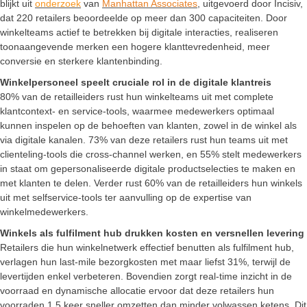
blijkt uit
onderzoek
van
Manhattan Associates
, uitgevoerd door Incisiv,
dat 220 retailers beoordeelde op meer dan 300 capaciteiten. Door
winkelteams actief te betrekken bij digitale interacties, realiseren
toonaangevende merken een hogere klanttevredenheid, meer
conversie en sterkere klantenbinding.
Winkelpersoneel speelt cruciale rol in de digitale klantreis
80% van de retailleiders rust hun winkelteams uit met complete
klantcontext- en service-tools, waarmee medewerkers optimaal
kunnen inspelen op de behoeften van klanten, zowel in de winkel als
via digitale kanalen. 73% van deze retailers rust hun teams uit met
clienteling-tools die cross-channel werken, en 55% stelt medewerkers
in staat om gepersonaliseerde digitale productselecties te maken en
met klanten te delen. Verder rust 60% van de retailleiders hun winkels
uit met selfservice-tools ter aanvulling op de expertise van
winkelmedewerkers.
Winkels als fulfilment hub drukken kosten en versnellen levering
Retailers die hun winkelnetwerk effectief benutten als fulfilment hub,
verlagen hun last-mile bezorgkosten met maar liefst 31%, terwijl de
levertijden enkel verbeteren. Bovendien zorgt real-time inzicht in de
voorraad en dynamische allocatie ervoor dat deze retailers hun
voorraden 1,5 keer sneller omzetten dan minder volwassen ketens. Dit