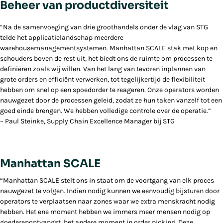
Beheer van productdiversiteit
“Na de samenvoeging van drie groothandels onder de vlag van STG
telde het applicatielandschap meerdere
warehousemanagementsystemen. Manhattan SCALE stak met kop en
schouders boven de rest uit, het biedt ons de ruimte om processen te
definiëren zoals wij willen. Van het lang van tevoren inplannen van
grote orders en efficiënt verwerken, tot tegelijkertijd de flexibiliteit
hebben om snel op een spoedorder te reageren. Onze operators worden
nauwgezet door de processen geleid, zodat ze hun taken vanzelf tot een
goed einde brengen. We hebben volledige controle over de operatie.”
– Paul Steinke, Supply Chain Excellence Manager bij STG
Manhattan SCALE
“Manhattan SCALE stelt ons in staat om de voortgang van elk proces
nauwgezet te volgen. Indien nodig kunnen we eenvoudig bijsturen door
operators te verplaatsen naar zones waar we extra menskracht nodig
hebben. Het ene moment hebben we immers meer mensen nodig op
goederenontvangst, het andere moment in order picking. Deze