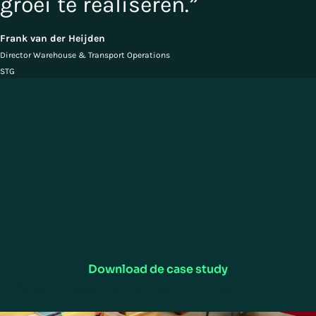
groei te realiseren.”
Frank van der Heijden
Director Warehouse & Transport Operations
STG
Download de case study
“Voor het verwezenlijken van onze groeiambities vertrouwen we op
Manhattans technologie en expertise. De mensen van Manhattan
beschikken over uitgebreide kennis en ervaring en denken met ons mee.
Met de ontwikkeling van het Manhattan Active-platform hebben zij een
waar kunstwerk gecreëerd. Dit cloudplatform biedt alles, van
warehouse management tot transport management en van yard
management tot labour management. Met Manhattan als partner nu
en in de toekomst kunnen wij ons blijven focussen op onze kerntaken
en op verdere groei.”
– Paul Steinke
Download de case study
Gerelateerde case studies